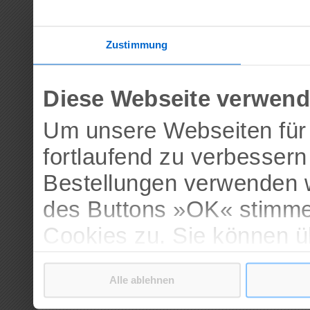
Zustimmung
Diese Webseite verwend
Um unsere Webseiten für 
fortlaufend zu verbesser
Bestellungen verwenden w
des Buttons »OK« stimme
Cookies zu. Sie können 
verschiedenen Cookies ak
Alle ablehnen
bestätigen.