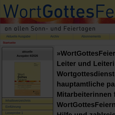
Aktuelle Ausgabe
Archiv
Abonnements
Startseite
»WortGottesFeier
aktuelle
Ausgabe 4/2026
Leiter und Leite
Wortgottesdienst
hauptamtliche pa
Mitarbeiterinnen 
Inhaltsverzeichnis
WortGottesFeiern
Einführung
Leseprobe 1