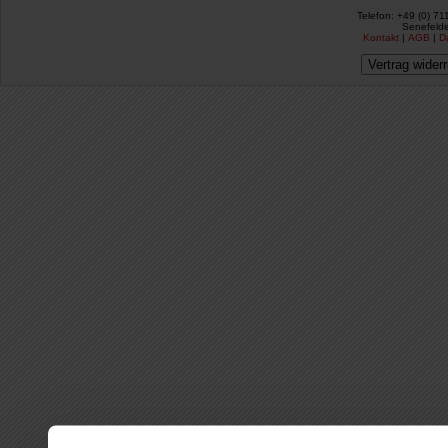
Telefon: +49 (0) 71
Senefelde
Kontakt
|
AGB
|
D
Vertrag wider